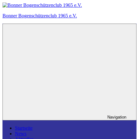
Zum
Inhalt
Bonner Bogenschützenclub 1965 e.V.
springen
Ein
Bogensportverein
in
Bonn.
Navigation
Startseite
News