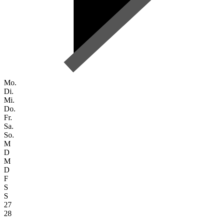
Mo.
Di.
Mi.
Do.
Fr.
Sa.
So.
M
D
M
D
F
S
S
27
28