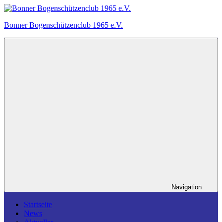
Zum
Inhalt
Bonner Bogenschützenclub 1965 e.V.
springen
Ein
Bogensportverein
in
Bonn.
Navigation
Startseite
News