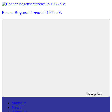
Zum
Inhalt
Bonner Bogenschützenclub 1965 e.V.
springen
Ein
Bogensportverein
in
Bonn.
Navigation
Startseite
News