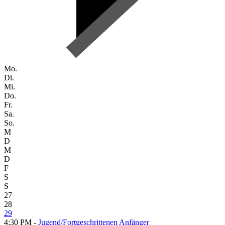
Mo.
Di.
Mi.
Do.
Fr.
Sa.
So.
M
D
M
D
F
S
S
27
28
29
4:30 PM -
Jugend/Fortgeschrittenen Anfänger