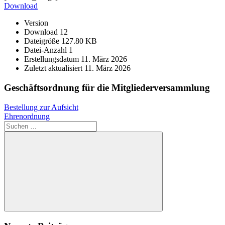
Download
Version
Download
12
Dateigröße
127.80 KB
Datei-Anzahl
1
Erstellungsdatum
11. März 2026
Zuletzt aktualisiert
11. März 2026
Geschäftsordnung für die Mitgliederversammlung
Beitragsnavigation
Vorheriger
Bestellung zur Aufsicht
Beitrag:
Nächster
Ehrenordnung
Beitrag:
Suchen
nach:
Suchen