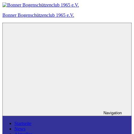
Zum
Inhalt
Bonner Bogenschützenclub 1965 e.V.
springen
Ein
Bogensportverein
in
Bonn.
Navigation
Startseite
News