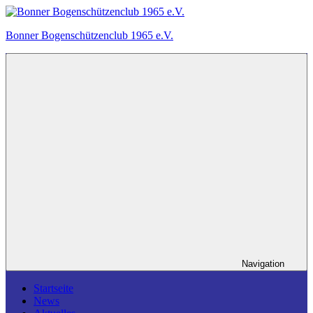
Zum
Inhalt
Bonner Bogenschützenclub 1965 e.V.
springen
Ein
Bogensportverein
in
Bonn.
Navigation
Startseite
News