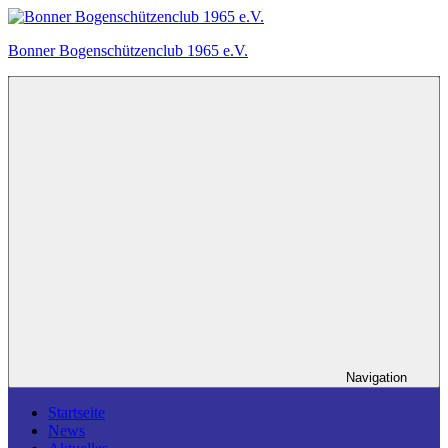
Zum
Inhalt
Bonner Bogenschützenclub 1965 e.V.
springen
Ein
Bogensportverein
in
Bonn.
Navigation
Startseite
News