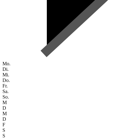
Mo.
Di.
Mi.
Do.
Fr.
Sa.
So.
M
D
M
D
F
S
S