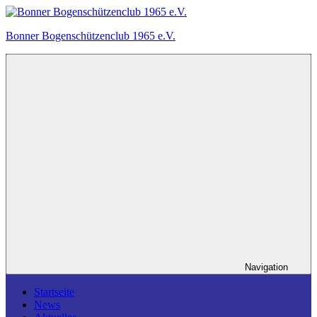
Zum
Inhalt
Bonner Bogenschützenclub 1965 e.V.
springen
Ein
Bogensportverein
in
Bonn.
Navigation
Startseite
News