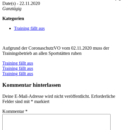
Date(s) - 22.11.2020
Ganztägig
Kategorien
Training fällt aus
Aufgrund der CoronaschutzVO vom 02.11.2020 muss der
Trainingsbetrieb an allen Sportstätten ruhen
Training fällt aus
Beitragsnavigation
Vorheriger
Training fällt aus
Beitrag:
Nächster
Training fällt aus
Beitrag:
Kommentar hinterlassen
Deine E-Mail-Adresse wird nicht veröffentlicht.
Erforderliche
Felder sind mit
*
markiert
Kommentar
*