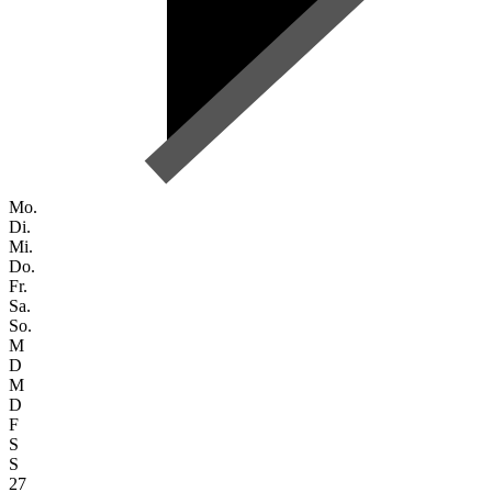
Mo.
Di.
Mi.
Do.
Fr.
Sa.
So.
M
D
M
D
F
S
S
27