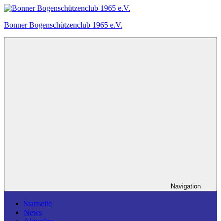
Zum
Inhalt
Bonner Bogenschützenclub 1965 e.V.
springen
Ein
Bogensportverein
in
Bonn.
Navigation
Startseite
News