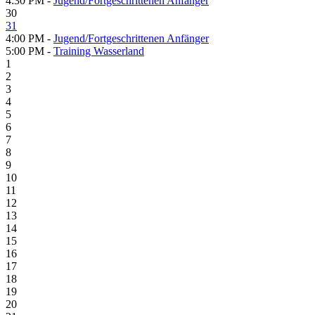
4:30 PM -
Jugend/Fortgeschrittenen Anfänger
30
31
4:00 PM -
Jugend/Fortgeschrittenen Anfänger
5:00 PM -
Training Wasserland
1
2
3
4
5
6
7
8
9
10
11
12
13
14
15
16
17
18
19
20