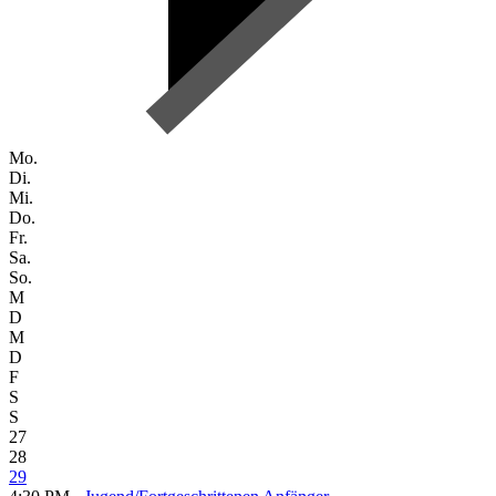
Mo.
Di.
Mi.
Do.
Fr.
Sa.
So.
M
D
M
D
F
S
S
27
28
29