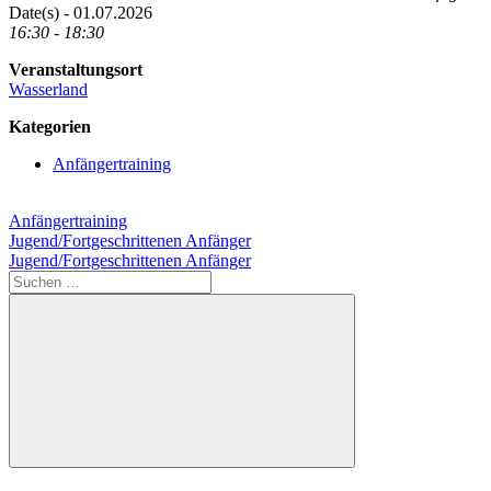
Date(s) - 01.07.2026
16:30 - 18:30
Veranstaltungsort
Wasserland
Kategorien
Anfängertraining
Anfängertraining
Beitragsnavigation
Vorheriger
Jugend/Fortgeschrittenen Anfänger
Beitrag:
Nächster
Jugend/Fortgeschrittenen Anfänger
Beitrag:
Suchen
nach:
Suchen