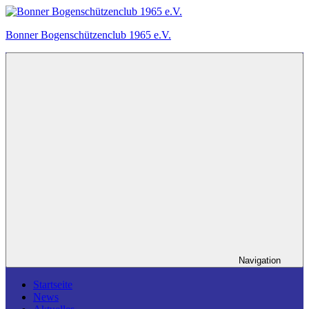
Zum
Inhalt
Bonner Bogenschützenclub 1965 e.V.
springen
Ein
Bogensportverein
in
Bonn.
Navigation
Startseite
News