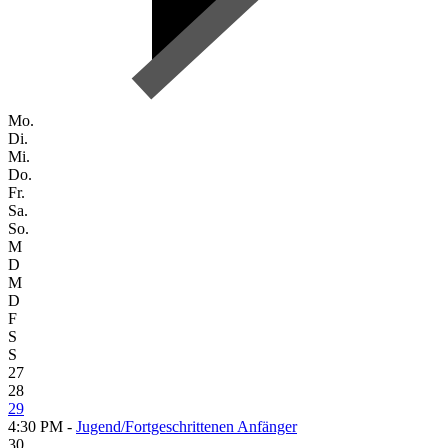
Mo.
Di.
Mi.
Do.
Fr.
Sa.
So.
M
D
M
D
F
S
S
27
28
29
4:30 PM -
Jugend/Fortgeschrittenen Anfänger
30