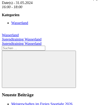
Date(s) - 31.05.2024
16:00 - 18:00
Kategorien
Wasserland
Wasserland
Beitragsnavigation
Vorheriger
Jugendtraining Wasserland
Beitrag:
Nächster
Jugendtraining Wasserland
Beitrag:
Suchen
nach:
Suchen
Neueste Beiträge
Meisterschaften im Freien Sportjahr 2026