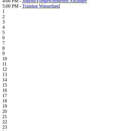
4:00 PM -
Jugend/Fortgeschrittenen Anfänger
5:00 PM -
Training Wasserland
1
2
3
4
5
6
7
8
9
10
11
12
13
14
15
16
17
18
19
20
21
22
23