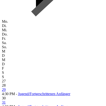
Mo.
Di.
Mi.
Do.
Fr.
Sa.
So.
M
D
M
D
F
S
S
27
28
29
4:30 PM -
Jugend/Fortgeschrittenen Anfänger
30
31