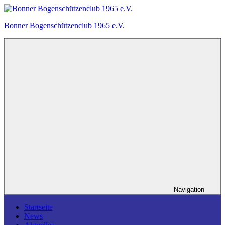
Zum
Inhalt
Bonner Bogenschützenclub 1965 e.V.
springen
Ein
Bogensportverein
in
Bonn.
Navigation
Startseite
News