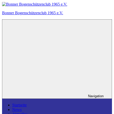
Zum
Inhalt
Bonner Bogenschützenclub 1965 e.V.
springen
Ein
Bogensportverein
in
Bonn.
Navigation
Startseite
News