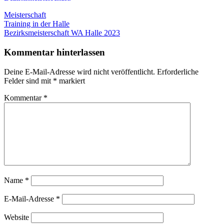
Meisterschaft
Beitragsnavigation
Vorheriger
Training in der Halle
Beitrag:
Nächster
Bezirksmeisterschaft WA Halle 2023
Beitrag:
Kommentar hinterlassen
Deine E-Mail-Adresse wird nicht veröffentlicht.
Erforderliche
Felder sind mit
*
markiert
Kommentar
*
Name
*
E-Mail-Adresse
*
Website