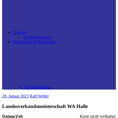
Training
Anfängertraining
Downloads & Web-Links
Vereinskleidung
28. Januar 2023
Ralf Weller
Landesverbandsmeisterschaft WA Halle
Datum/Zeit
Karte nicht verfügbar