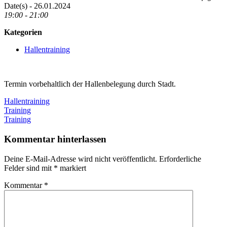
Date(s) - 26.01.2024
19:00 - 21:00
Kategorien
Hallentraining
Termin vorbehaltlich der Hallenbelegung durch Stadt.
Hallentraining
Beitragsnavigation
Vorheriger
Training
Beitrag:
Nächster
Training
Beitrag:
Kommentar hinterlassen
Deine E-Mail-Adresse wird nicht veröffentlicht.
Erforderliche
Felder sind mit
*
markiert
Kommentar
*