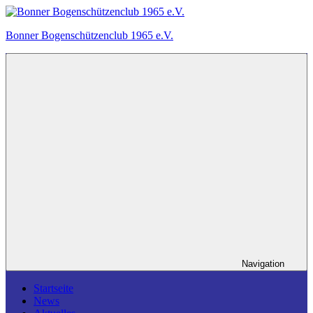
Zum
Inhalt
Bonner Bogenschützenclub 1965 e.V.
springen
Ein
Bogensportverein
in
Bonn.
Navigation
Startseite
News