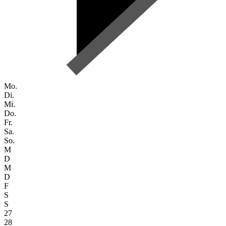
Mo.
Di.
Mi.
Do.
Fr.
Sa.
So.
M
D
M
D
F
S
S
27
28