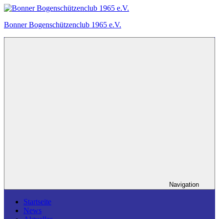
Zum
Inhalt
Bonner Bogenschützenclub 1965 e.V.
springen
Ein
Bogensportverein
in
Bonn.
Navigation
Startseite
News