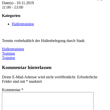
Date(s) - 10.11.2019
11:00 - 13:00
Kategorien
Hallentraining
Termin vorbehaltlich der Hallenbelegung durch Stadt.
Hallentraining
Beitragsnavigation
Vorheriger
Training
Beitrag:
Nächster
Training
Beitrag:
Kommentar hinterlassen
Deine E-Mail-Adresse wird nicht veröffentlicht.
Erforderliche
Felder sind mit
*
markiert
Kommentar
*