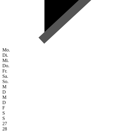
Mo.
Di.
Mi.
Do.
Fr.
Sa.
So.
M
D
M
D
F
S
S
27
28