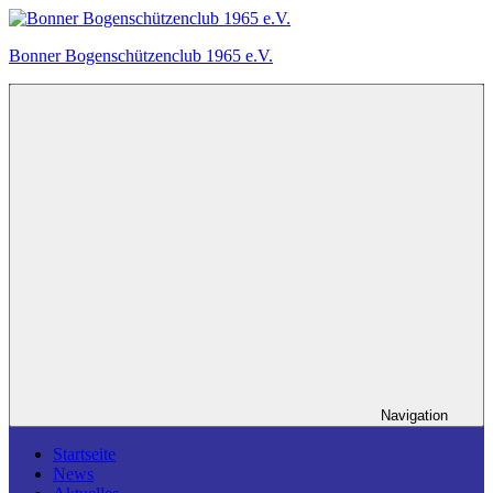
Zum
Inhalt
Bonner Bogenschützenclub 1965 e.V.
springen
Ein
Bogensportverein
in
Bonn.
Navigation
Startseite
News