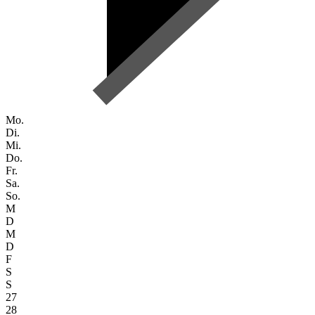
Mo.
Di.
Mi.
Do.
Fr.
Sa.
So.
M
D
M
D
F
S
S
27
28