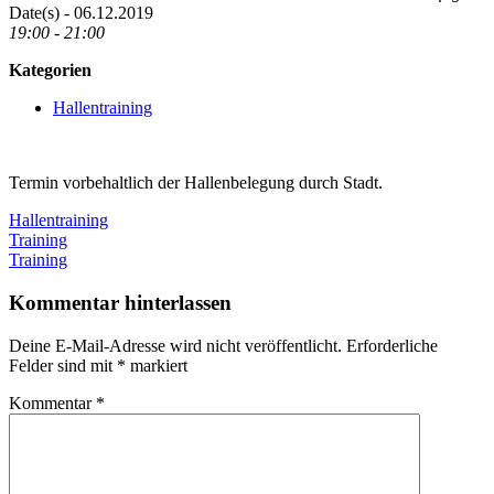
Date(s) - 06.12.2019
19:00 - 21:00
Kategorien
Hallentraining
Termin vorbehaltlich der Hallenbelegung durch Stadt.
Hallentraining
Beitragsnavigation
Vorheriger
Training
Beitrag:
Nächster
Training
Beitrag:
Kommentar hinterlassen
Deine E-Mail-Adresse wird nicht veröffentlicht.
Erforderliche
Felder sind mit
*
markiert
Kommentar
*