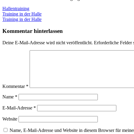
Hallentraining
Beitragsnavigation
Vorheriger
Training in der Halle
Beitrag:
Nächster
Training in der Halle
Beitrag:
Kommentar hinterlassen
Deine E-Mail-Adresse wird nicht veröffentlicht.
Erforderliche Felder 
Kommentar
*
Name
*
E-Mail-Adresse
*
Website
Name, E-Mail-Adresse und Website in diesem Browser für meine