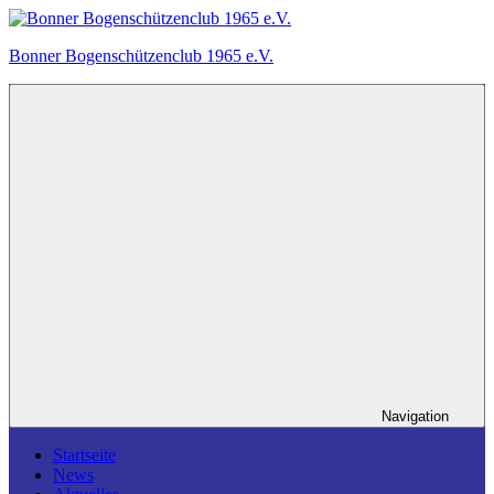
Zum
Inhalt
Bonner Bogenschützenclub 1965 e.V.
springen
Ein
Bogensportverein
in
Bonn.
Navigation
Startseite
News