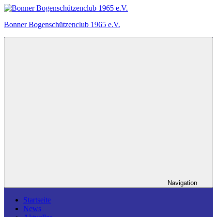
Zum
Inhalt
Bonner Bogenschützenclub 1965 e.V.
springen
Ein
Bogensportverein
in
Bonn.
Navigation
Startseite
News