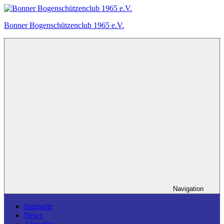
Zum
Inhalt
Bonner Bogenschützenclub 1965 e.V.
springen
Ein
Bogensportverein
in
Bonn.
Navigation
Startseite
News