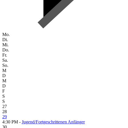
Mo.
Di.
Mi.
Do.
Fr.
Sa.
So.
M
D
M
D
F
S
S
27
28
29
4:30 PM -
Jugend/Fortgeschrittenen Anfänger
30