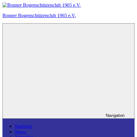
Zum
Inhalt
Bonner Bogenschützenclub 1965 e.V.
springen
Ein
Bogensportverein
in
Bonn.
Navigation
Startseite
News