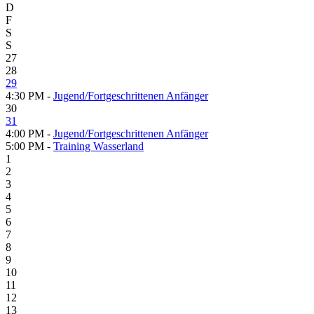
D
F
S
S
27
28
29
4:30 PM -
Jugend/Fortgeschrittenen Anfänger
30
31
4:00 PM -
Jugend/Fortgeschrittenen Anfänger
5:00 PM -
Training Wasserland
1
2
3
4
5
6
7
8
9
10
11
12
13