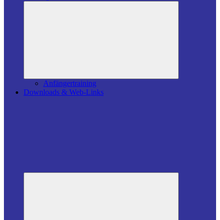
Untermenü
öffnen
Anfängertraining
Downloads & Web-Links
Untermenü
öffnen