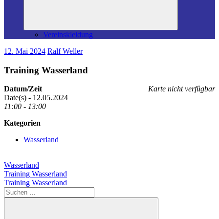
Vereinskleidung
12. Mai 2024
Ralf Weller
Training Wasserland
Datum/Zeit
Karte nicht verfügbar
Date(s) - 12.05.2024
11:00 - 13:00
Kategorien
Wasserland
Wasserland
Beitragsnavigation
Vorheriger
Training Wasserland
Beitrag:
Nächster
Training Wasserland
Beitrag:
Suchen
nach: