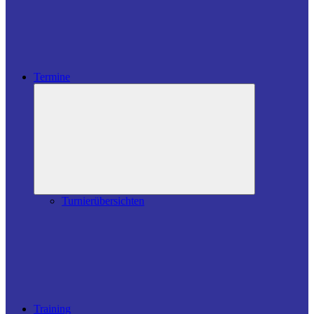
Termine
Untermenü
öffnen
Turnierübersichten
Training