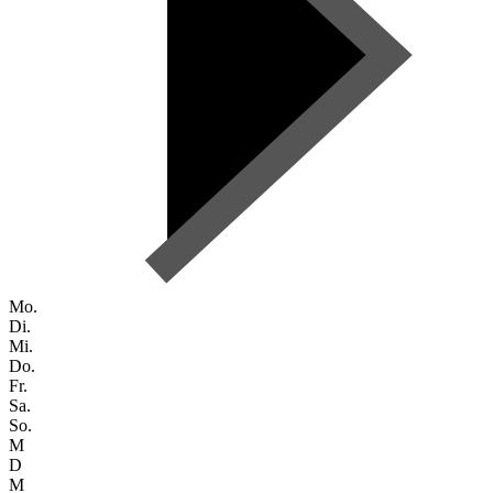
Mo.
Di.
Mi.
Do.
Fr.
Sa.
So.
M
D
M