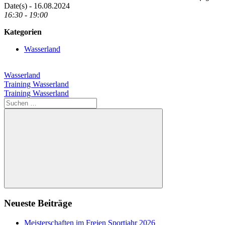
Date(s) - 16.08.2024
16:30 - 19:00
Kategorien
Wasserland
Wasserland
Beitragsnavigation
Vorheriger
Training Wasserland
Beitrag:
Nächster
Training Wasserland
Beitrag:
Suchen
nach:
Suchen
Neueste Beiträge
Meisterschaften im Freien Sportjahr 2026