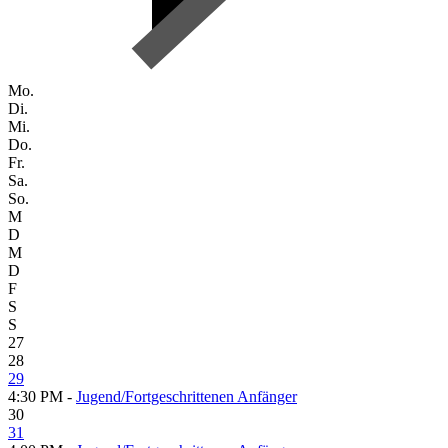
Mo.
Di.
Mi.
Do.
Fr.
Sa.
So.
M
D
M
D
F
S
S
27
28
29
4:30 PM -
Jugend/Fortgeschrittenen Anfänger
30
31