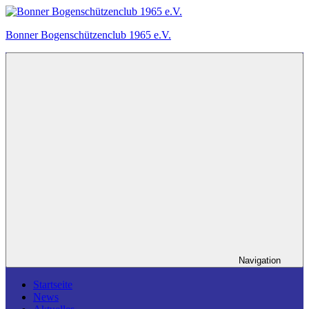
Zum
Inhalt
Bonner Bogenschützenclub 1965 e.V.
springen
Ein
Bogensportverein
in
Bonn.
Navigation
Startseite
News