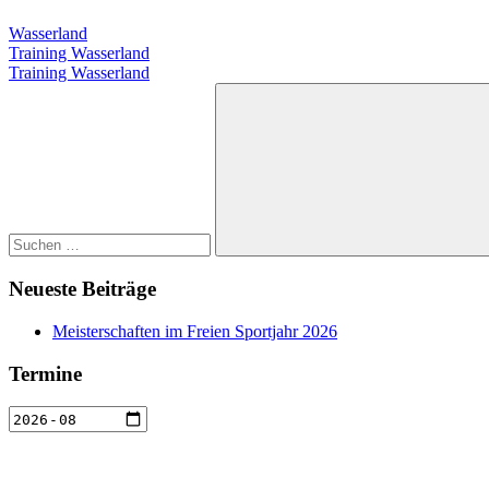
Wasserland
Beitragsnavigation
Vorheriger
Training Wasserland
Beitrag:
Nächster
Training Wasserland
Beitrag:
Suchen
nach:
Suchen
Neueste Beiträge
Meisterschaften im Freien Sportjahr 2026
Termine