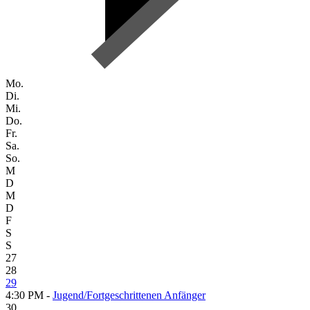
Mo.
Di.
Mi.
Do.
Fr.
Sa.
So.
M
D
M
D
F
S
S
27
28
29
4:30 PM -
Jugend/Fortgeschrittenen Anfänger
30