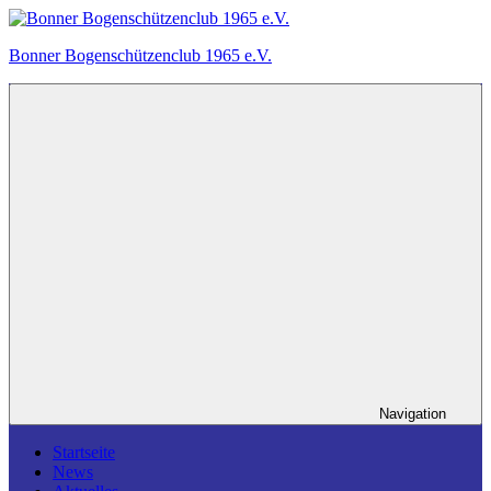
Zum
Inhalt
Bonner Bogenschützenclub 1965 e.V.
springen
Ein
Bogensportverein
in
Bonn.
Navigation
Startseite
News