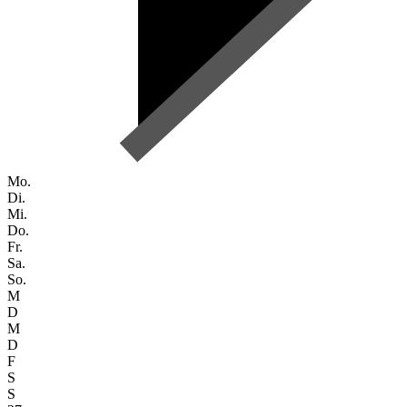
Mo.
Di.
Mi.
Do.
Fr.
Sa.
So.
M
D
M
D
F
S
S