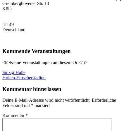
Gremberghovener Str. 13
Köln
51149
Deutschland
Kommende Veranstaltungen
<li>Keine Veranstaltungen an diesem Ort</li>
Beitragsnavigation
Vorheriger
Sinzig-Halle
Beitrag:
Nächster
Holten-Emscherstadion
Beitrag:
Kommentar hinterlassen
Deine E-Mail-Adresse wird nicht veröffentlicht.
Erforderliche
Felder sind mit
*
markiert
Kommentar
*